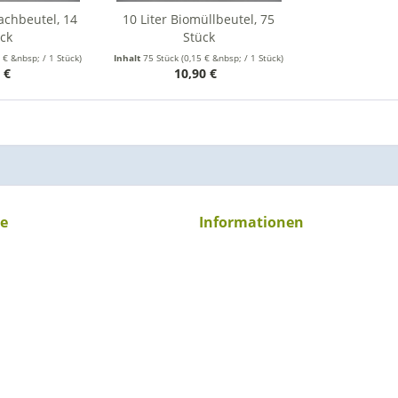
lachbeutel, 14
10 Liter Biomüllbeutel, 75
ck
Stück
 € &nbsp; / 1 Stück)
Inhalt
75 Stück
(0,15 € &nbsp; / 1 Stück)
0 €
10,90 €
ce
Informationen