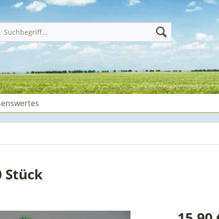
senswertes
0 Stück
15,90